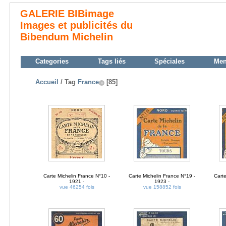
GALERIE BIBimage
Images et publicités du
Bibendum Michelin
Categories
Tags liés
Spéciales
Me
Accueil
/ Tag
France
[85]
Carte Michelin France N°10 -
Carte Michelin France N°19 -
Carte
1921 -
1923 -
vue 46254 fois
vue 158852 fois