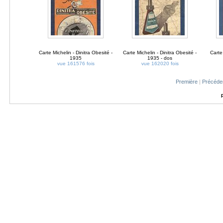
Carte Michelin - Dinitra Obesité -
Carte Michelin - Dinitra Obesité -
Carte
1935
1935 - dos
vue 161576 fois
vue 162020 fois
Première
|
Précéde