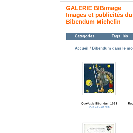
GALERIE BIBimage
Images et publicités du
Bibendum Michelin
Categories
Tags liés
Accueil
/
Bibendum dans le mo
QuoVadis Bibendum 1913
Rev
vue 16910 fois