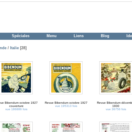
Spéciales
Menu
Liens
Blog
Ide
nde
/
Italie
[28]
ue Bibendum octobre 1927
Revue Bibendum octobre 1927
Revue Bibendum décemb
couverture
vue 195313 fois
1930
vue 186886 fois
vue 36756 fois