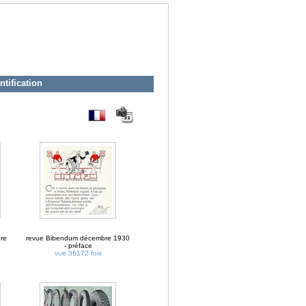
ntification
re
revue Bibendum décembre 1930
- préface
vue 36172 fois