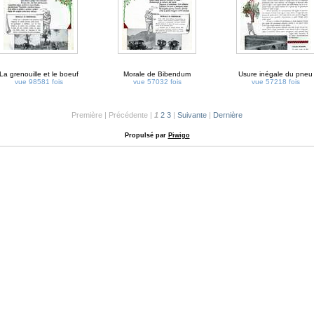
La grenouille et le boeuf
Morale de Bibendum
Usure inégale du pneu
vue 98581 fois
vue 57032 fois
vue 57218 fois
Première | Précédente |
1
2
3
|
Suivante
|
Dernière
Propulsé par
Piwigo