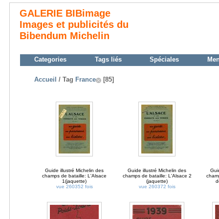
GALERIE BIBimage
Images et publicités du
Bibendum Michelin
Categories
Tags liés
Spéciales
Me
Accueil
/ Tag
France
[85]
Guide illustré Michelin des
Guide illustré Michelin des
Guid
champs de bataille: L'Alsace
champs de bataille: L'Alsace 2
champ
1(jaquette)
(jaquette)
d
vue 260352 fois
vue 260372 fois