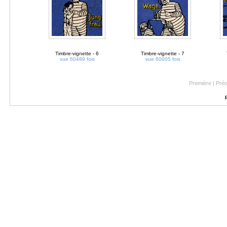
Timbre-vignette - 6
Timbre-vignette - 7
vue 60489 fois
vue 60005 fois
Première | Pré