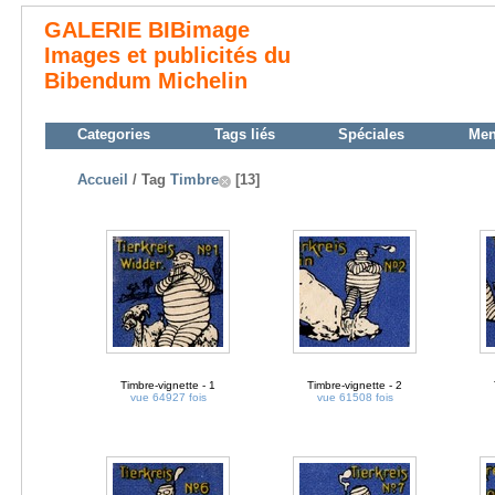
GALERIE BIBimage
Images et publicités du
Bibendum Michelin
Categories
Tags liés
Spéciales
Me
Accueil
/ Tag
Timbre
[13]
Timbre-vignette - 1
Timbre-vignette - 2
vue 64927 fois
vue 61508 fois