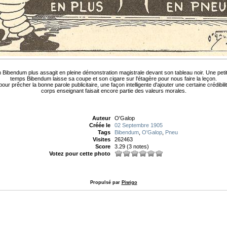
 Bibendum plus assagit en pleine démonstration magistrale devant son tableau noir. Une petit c
temps Bibendum laisse sa coupe et son cigare sur l'étagère pour nous faire la leçon.
pour prêcher la bonne parole publicitaire, une façon intelligente d'ajouter une certaine crédi
corps enseignant faisait encore partie des valeurs morales.
Auteur
O'Galop
Créée le
02 Septembre 1905
Tags
Bibendum
,
O'Galop
,
Pneu
Visites
262463
Score
3.29
(3 notes)
Votez pour cette photo
Propulsé par
Piwigo