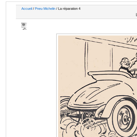
Accueil
/
Pneu Michelin
/ La réparation 4