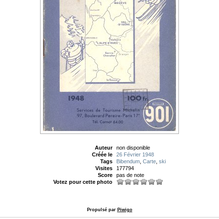
Auteur
non disponible
Créée le
26 Février 1948
Tags
Bibendum
,
Carte
,
ski
Visites
177794
Score
pas de note
Votez pour cette photo
Propulsé par
Piwigo