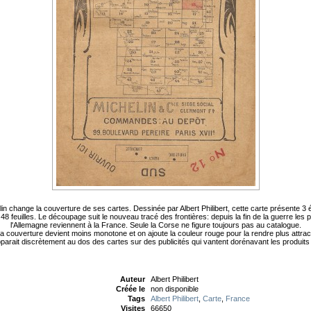
lin change la couverture de ses cartes. Dessinée par Albert Philibert, cette carte présente 3 
 feuilles. Le découpage suit le nouveau tracé des frontières: depuis la fin de la guerre les
l'Allemagne reviennent à la France. Seule la Corse ne figure toujours pas au catalogue.
a couverture devient moins monotone et on ajoute la couleur rouge pour la rendre plus attrac
arait discrètement au dos des cartes sur des publicités qui vantent dorénavant les produits
Auteur
Albert Philibert
Créée le
non disponible
Tags
Albert Philibert
,
Carte
,
France
Visites
66650