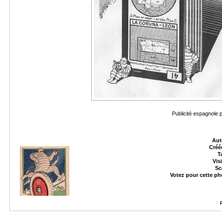
Publicité espagnole 
Aut
Créé
T
Vis
Sc
Votez pour cette ph