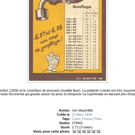
fort (1926) et le contrôleur de pression (modèle fluor). La publicité croisée est très souvent 
oute l'économie qui gravite autour du pneu et d'imposer sa suprématie en laissant peu d'es
Auteur
non disponible
Créée le
11 Mars 1934
Tags
Carte
,
France
,
Pneu
Visites
279401
Score
2.71
(3 notes)
Votez pour cette photo