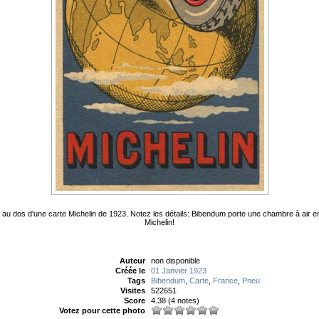
in au dos d'une carte Michelin de 1923. Notez les détails: Bibendum porte une chambre à air 
Michelin!
Auteur
non disponible
Créée le
01 Janvier 1923
Tags
Bibendum
,
Carte
,
France
,
Pneu
Visites
522651
Score
4.38
(4 notes)
Votez pour cette photo