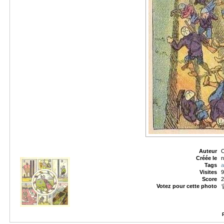
Auteur
O
Créée le
n
Tags
a
Visites
9
Score
2
Votez pour cette photo